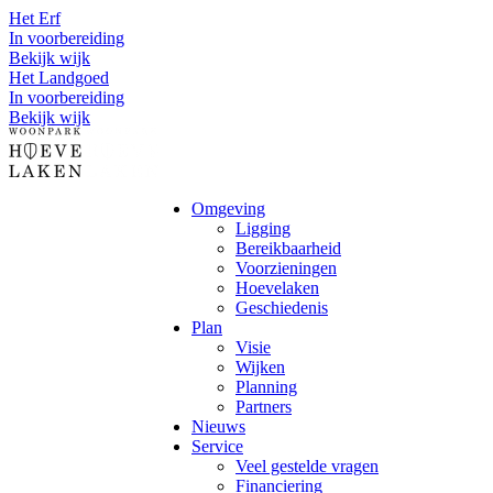
Het Erf
In voorbereiding
Bekijk wijk
Het Landgoed
In voorbereiding
Bekijk wijk
Omgeving
Ligging
Bereikbaarheid
Voorzieningen
Hoevelaken
Geschiedenis
Plan
Visie
Wijken
Planning
Partners
Nieuws
Service
Veel gestelde vragen
Financiering