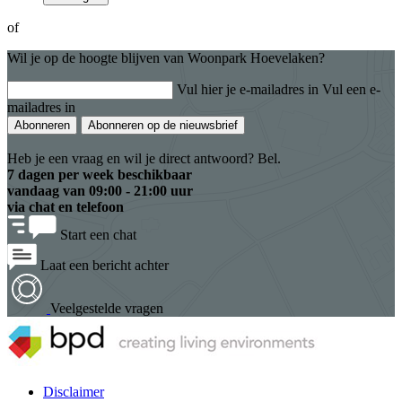
of
Wil je op de hoogte blijven van Woonpark Hoevelaken?
Vul hier je e-mailadres in
Vul een e-
mailadres in
Abonneren
Abonneren op de nieuwsbrief
Heb je een vraag en wil je direct antwoord? Bel.
7 dagen per week beschikbaar
vandaag van
09:00 - 21:00 uur
via chat en telefoon
Start een chat
Laat een bericht achter
Veelgestelde vragen
Disclaimer