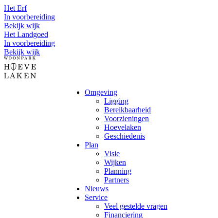
Het Erf
In voorbereiding
Bekijk wijk
Het Landgoed
In voorbereiding
Bekijk wijk
Omgeving
Ligging
Bereikbaarheid
Voorzieningen
Hoevelaken
Geschiedenis
Plan
Visie
Wijken
Planning
Partners
Nieuws
Service
Veel gestelde vragen
Financiering