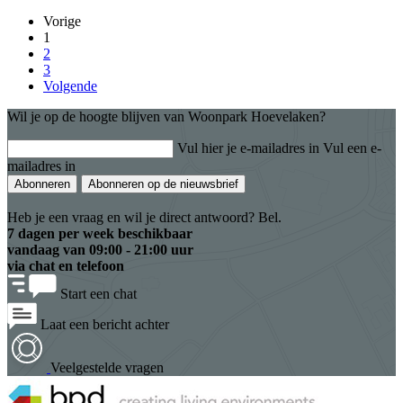
Vorige
1
2
3
Volgende
Wil je op de hoogte blijven van Woonpark Hoevelaken?
Vul hier je e-mailadres in
Vul een e-
mailadres in
Abonneren
Abonneren op de nieuwsbrief
Heb je een vraag en wil je direct antwoord? Bel.
7 dagen per week beschikbaar
vandaag van
09:00 - 21:00 uur
via chat en telefoon
Start een chat
Laat een bericht achter
Veelgestelde vragen