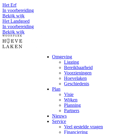
Het Erf
In voorbereiding
Bekijk wijk
Het Landgoed
In voorbereiding
Bekijk wijk
Omgeving
Ligging
Bereikbaarheid
Voorzieningen
Hoevelaken
Geschiedenis
Plan
Visie
Wijken
Planning
Partners
Nieuws
Service
Veel gestelde vragen
Financiering