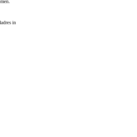
omen.
ladres in