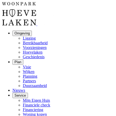
Omgeving
Ligging
Bereikbaarheid
Voorzieningen
Hoevelaken
Geschiedenis
Plan
Visie
Wijken
Planning
Partners
Duurzaamheid
Nieuws
Service
Mijn Eigen Huis
Financiele check
Financiering
Woning kopen