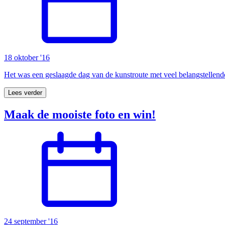
18 oktober '16
Het was een geslaagde dag van de kunstroute met veel belangstellend
Lees verder
Maak de mooiste foto en win!
24 september '16