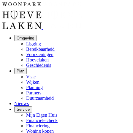
Omgeving
Ligging
Bereikbaarheid
Voorzieningen
Hoevelaken
Geschiedenis
Plan
Visie
Wijken
Planning
Partners
Duurzaamheid
Nieuws
Service
Mijn Eigen Huis
Financiele check
Financiering
Woning kopen