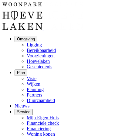
Omgeving
Ligging
Bereikbaarheid
Voorzieningen
Hoevelaken
Geschiedenis
Plan
Visie
Wijken
Planning
Partners
Duurzaamheid
Nieuws
Service
Mijn Eigen Huis
Financiele check
Financiering
Woning kopen