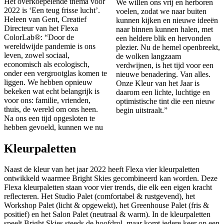
Het overkoepelende thema voor
We willen ons vrij en herboren
2022 is ‘Een teug frisse lucht’.
voelen, zodat we naar buiten
Heleen van Gent, Creatief
kunnen kijken en nieuwe ideeën
Directeur van het Flexa
naar binnen kunnen halen, met
ColorLab®: “Door de
een heldere blik en hervonden
wereldwijde pandemie is ons
plezier. Nu de hemel openbreekt,
leven, zowel sociaal,
de wolken langzaam
economisch als ecologisch,
verdwijnen, is het tijd voor een
onder een vergrootglas komen te
nieuwe benadering. Van alles.
liggen. We hebben opnieuw
Onze Kleur van het Jaar is
bekeken wat echt belangrijk is
daarom een lichte, luchtige en
voor ons: familie, vrienden,
optimistische tint die een nieuw
thuis, de wereld om ons heen.
begin uitstraalt.”
Na ons een tijd opgesloten te
hebben gevoeld, kunnen we nu
Kleurpaletten
Naast de kleur van het jaar 2022 heeft Flexa vier kleurpaletten
ontwikkeld waarmee Bright Skies gecombineerd kan worden. Deze
Flexa kleurpaletten staan voor vier trends, die elk een eigen kracht
reflecteren. Het Studio Palet (comfortabel & rustgevend), het
Workshop Palet (licht & opgewekt), het Greenhouse Palet (fris &
positief) en het Salon Palet (neutraal & warm). In de kleurpaletten
speelt Bright Skies steeds de hoofdrol, maar komt iedere keer op een