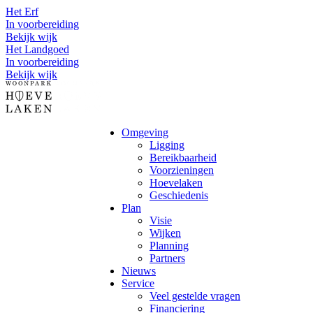
Het Erf
In voorbereiding
Bekijk wijk
Het Landgoed
In voorbereiding
Bekijk wijk
Omgeving
Ligging
Bereikbaarheid
Voorzieningen
Hoevelaken
Geschiedenis
Plan
Visie
Wijken
Planning
Partners
Nieuws
Service
Veel gestelde vragen
Financiering