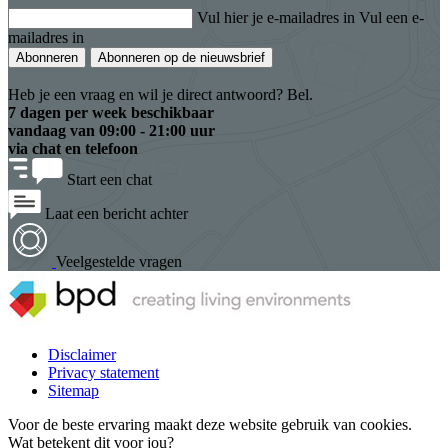
Vul hier je e-mailadres in
Vul een e-
mailadres in
Abonneren
Abonneren op de nieuwsbrief
Heb je een vraag en wil je direct antwoord? Bel.
7 dagen per week beschikbaar
vandaag van
09:00 - 21:00 uur
via chat en telefoon
Start een chat
Laat een bericht achter
Veelgestelde vragen
Disclaimer
Privacy statement
Sitemap
Voor de beste ervaring maakt deze website gebruik van cookies.
Wat betekent dit voor jou?