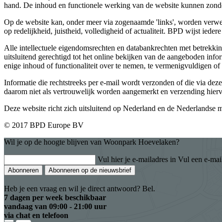
hand. De inhoud en functionele werking van de website kunnen zond
Op de website kan, onder meer via zogenaamde 'links', worden verwe
op redelijkheid, juistheid, volledigheid of actualiteit. BPD wijst iede
Alle intellectuele eigendomsrechten en databankrechten met betrekki
uitsluitend gerechtigd tot het online bekijken van de aangeboden inf
enige inhoud of functionaliteit over te nemen, te vermenigvuldigen of
Informatie die rechtstreeks per e-mail wordt verzonden of die via dez
daarom niet als vertrouwelijk worden aangemerkt en verzending hierva
Deze website richt zich uitsluitend op Nederland en de Nederlandse ma
© 2017 BPD Europe BV
Wil je op de hoogte blijven van Woonpark Hoevelaken?
Vul hier je e-mailadres in
Vul een e-mai
Abonneren
Abonneren op de nieuwsbrief
Heb je een vraag en wil je direct antwoord? Bel.
7 dagen per week beschikbaar
vandaag van
09:00 - 21:00 uur
via chat en telefoon