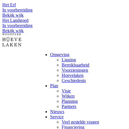
Het Erf
In voorbereiding
Bekijk wijk
Het Landgoed
In voorbereiding
Bekijk wijk
Omgeving
Ligging
Bereikbaarheid
Voorzieningen
Hoevelaken
Geschiedenis
Plan
Visie
Wijken
Planning
Partners
Nieuws
Service
Veel gestelde vragen
Financiering