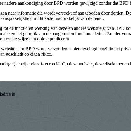
er nadere aankondiging door BPD worden gewijzigd zonder dat BPD hi
zen naar informatie die wordt verstrekt of aangeboden door derden. D
re aansprakelijkheid in dit kader nadrukkelijk van de hand.
ng tot de inhoud en werking van deze en andere website(s) van BPD kom
ormatie en het gebruik van de aangeboden functionaliteiten. Zonder voo
 op welke wijze dan ook te publiceren.
e website naar BPD wordt verzonden is niet beveiligd tenzij in het pri
n geschiedt op eigen risico.
rkt(en) tenzij anders is vermeld. Op deze website, deze disclaimer en 
ladres in