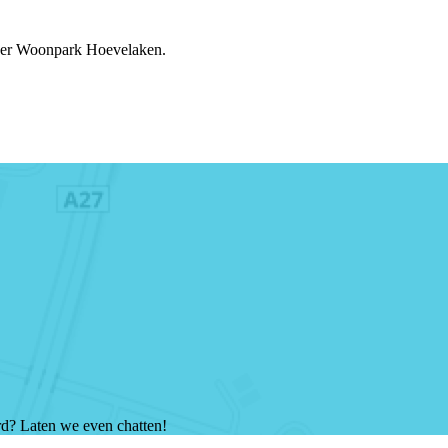
over Woonpark Hoevelaken.
ord? Laten we even chatten!