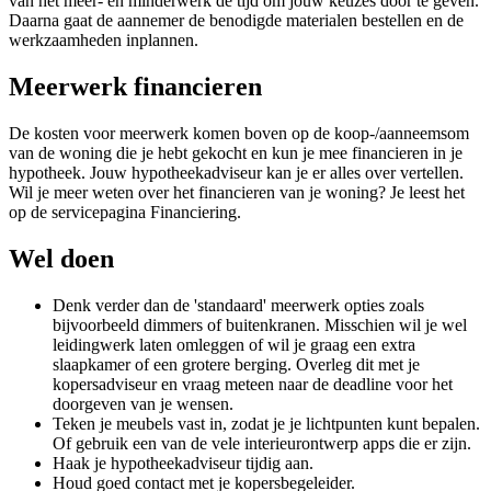
van het meer- en minderwerk de tijd om jouw keuzes door te geven.
Daarna gaat de aannemer de benodigde materialen bestellen en de
werkzaamheden inplannen.
Meerwerk financieren
De kosten voor meerwerk komen boven op de koop-/aanneemsom
van de woning die je hebt gekocht en kun je mee financieren in je
hypotheek. Jouw hypotheekadviseur kan je er alles over vertellen.
Wil je meer weten over het financieren van je woning? Je leest het
op de servicepagina Financiering.
Wel doen
Denk verder dan de 'standaard' meerwerk opties zoals
bijvoorbeeld dimmers of buitenkranen. Misschien wil je wel
leidingwerk laten omleggen of wil je graag een extra
slaapkamer of een grotere berging. Overleg dit met je
kopersadviseur en vraag meteen naar de deadline voor het
doorgeven van je wensen.
Teken je meubels vast in, zodat je je lichtpunten kunt bepalen.
Of gebruik een van de vele interieurontwerp apps die er zijn.
Haak je hypotheekadviseur tijdig aan.
Houd goed contact met je kopersbegeleider.