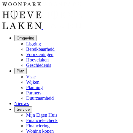
Omgeving
Ligging
Bereikbaarheid
Voorzieningen
Hoevelaken
Geschiedenis
Plan
Visie
Wijken
Planning
Partners
Duurzaamheid
Nieuws
Service
Mijn Eigen Huis
Financiele check
Financiering
Woning kopen