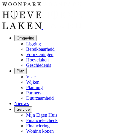
Omgeving
Ligging
Bereikbaarheid
Voorzieningen
Hoevelaken
Geschiedenis
Plan
Visie
Wijken
Planning
Partners
Duurzaamheid
Nieuws
Service
Mijn Eigen Huis
Financiele check
Financiering
Woning kopen