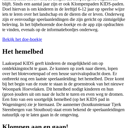
blijft. Sinds een aantal jaar zijn er ook Klompenpaden KIDS-paden.
Doel hiervan is om kinderen in de leeftijd 6-12 jaar op speelse wijze
iets te leren over het landschap en de dieren die er leven. Onderweg
zijn er eenvoudige speelaanleidingen die zijn gericht op zintuigelijke
beleving. In het bijbehorende doe-boekje en de app zijn opdrachten
te vinden, evenals op de informatiebordjes onderweg.
Bekijk het doe-boekje
Het hemelbed
Laaksepad KIDS geeft kinderen de mogelijkheid om op
ontdekkingstocht te gaan. Ze kunnen op zoek naar dieren, lopen
over het blotevoetenpad of een heuse survivalopdracht doen. Er
ontbreekt nog een laatste speelaanleiding: het hemelbed. Deze komt
bij het begin van de route te staan in de groenstrook van het nieuwe
Woonpark Hoevelaken. Dit hemelbed nodigt kinderen en hun
(groot-)ouders uit om naar de lucht te turen en even weg te dromen.
Een foto van een soortgelijk hemelbed (op het KIDS pad in
Wageningen) zie je hiernaast. De aannemer (houtkunstenaar Tjerk
Steenbergen van Stouthout) staat erom bekend de speelaanleidingen
natuurlijk op te laten gaan in de omgeving.
Klompen aan en gaan!