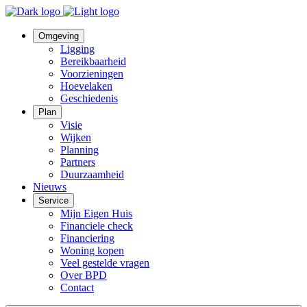
Omgeving
Ligging
Bereikbaarheid
Voorzieningen
Hoevelaken
Geschiedenis
Plan
Visie
Wijken
Planning
Partners
Duurzaamheid
Nieuws
Service
Mijn Eigen Huis
Financiele check
Financiering
Woning kopen
Veel gestelde vragen
Over BPD
Contact