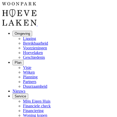
Omgeving
Ligging
Bereikbaarheid
Voorzieningen
Hoevelaken
Geschiedenis
Plan
Visie
Wijken
Planning
Partners
Duurzaamheid
Nieuws
Service
Mijn Eigen Huis
Financiele check
Financiering
Woning kopen