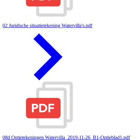
02 Juridische situatietekening Watervilla's.pdf
08d Optietekeningen Watervilla_2019-11-26_B1-Optieblad1.pdf