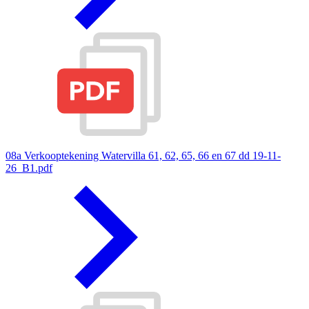
08a Verkooptekening Watervilla 61, 62, 65, 66 en 67 dd 19-11-
26_B1.pdf