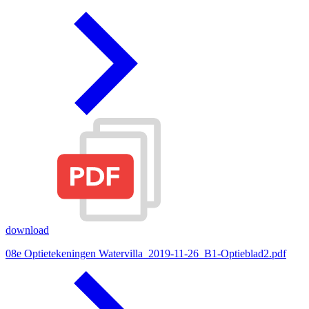
download
08e Optietekeningen Watervilla_2019-11-26_B1-Optieblad2.pdf