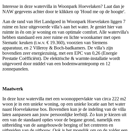
Interesse in deze watervilla in Woonpark Hoevelaken? Laat dan je
NAW gegevens achter door te klikken op 'Houd me op de hoogte'.
Aan de rand van Het Landgoed in Woonpark Hoevelaken liggen 7
ruime en luxe uitgevoerde villa’s aan het water. Je geniet hier van
ruimte in én om je woning en van optimale comfort. Alle watervilla's
hebben standaard een zeer ruime en lichte woonkamer met open
Siematic keuken (t.w.v. € 19.360), voorzien van Siemens
apparatuur, en 2 Villeroy & Boch-badkamers. De villa’s zijn
bovendien zeer energiezuinig, met een EPC van 0,26 (Energie
Prestatie Coëfficiënt). De elektrische & warmte-installatie wordt
uitgevoerd door middel van een bodemwarmtepomp en 12
zonnepanelen.
Maatwerk
In deze luxe watervilla met een woonoppervlakte van circa 222 m2
woon je in een unieke woning, op een unieke locatie aan het water
naast Hoevelakense bos. Bovendien kun je de indeling van de villa
laten aanpassen aan jouw persoonlijke leefstijl. Zo kun je kiezen uit
een van de standaard opties voor de begane grond, namelijk een
uitbreiding van de aangebouwde berging of het centreren en
uitbreiden van de uitbouw. Ook is het mogelijk om op de zolder een