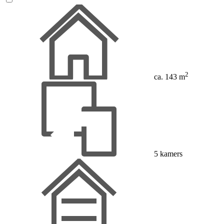
2
ca. 143 m
5 kamers