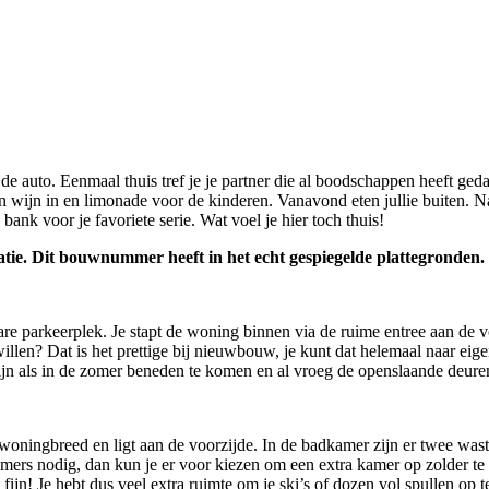
de auto. Eenmaal thuis tref je je partner die al boodschappen heeft geda
n wijn in en limonade voor de kinderen. Vanavond eten jullie buiten. N
 bank voor je favoriete serie. Wat voel je hier toch thuis!
ratie. Dit bouwnummer heeft in het echt gespiegelde plattegronden.
nbare parkeerplek. Je stapt de woning binnen via de ruime entree aan de
llen? Dat is het prettige bij nieuwbouw, je kunt dat helemaal naar eig
n als in de zomer beneden te komen en al vroeg de openslaande deuren n
woningbreed en ligt aan de voorzijde. In de badkamer zijn er twee wast
amers nodig, dan kun je er voor kiezen om een extra kamer op zolder te 
s fijn! Je hebt dus veel extra ruimte om je ski’s of dozen vol spullen op t