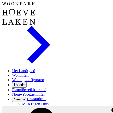
Het Landgoed
Woningen
Woningconfigurator
Locatie
Planning
Bereikbaarheid
Nieuws
Voorzieningen
Duurzaamheid
Service
Mijn Eigen Huis
Financiele check