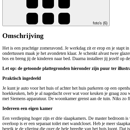
foto's (6)
Omschrijving
Het is een prachtige zomeravond. Je werkdag zit er erop en je stapt in 
ondertussen maak je het avondeten klaar. Je schenkt alvast twee glaze
bos en breng jij de kinderen naar bed. Daarna installeer jij jezelf op de
Let op: de getoonde plattegronden hieronder zijn puur ter illust
Praktisch ingedeeld
Je kunt je auto voor het huis of achter het huis parkeren op een ope
hoekkeuken, heb je al nagedacht over wat voor keuken je graag zou wi
met Siemens apparatuur. De woonkamer grenst aan de tuin. Niks zo fij
Iedereen een eigen kamer
Een verdieping hoger zijn er drie slaapkamers. De master bedroom is 
overloop is er een separaat toilet met wandcloset. Heb je meer slaapk
bereik je de vliering die over de hele breedte van het huis loopt. Dat i