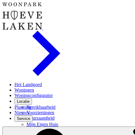
Het Landgoed
Woningen
Woningconfigurator
Locatie
Planning
Bereikbaarheid
Nieuws
Voorzieningen
Duurzaamheid
Service
Mijn Eigen Huis
Financiele check