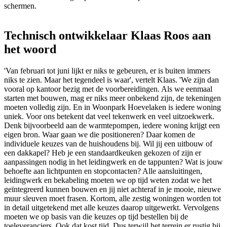
schermen.
Technisch ontwikkelaar Klaas Roos aan
het woord
'Van februari tot juni lijkt er niks te gebeuren, er is buiten immers
niks te zien. Maar het tegendeel is waar', vertelt Klaas. 'We zijn dan
vooral op kantoor bezig met de voorbereidingen. Als we eenmaal
starten met bouwen, mag er niks meer onbekend zijn, de tekeningen
moeten volledig zijn. En in Woonpark Hoevelaken is iedere woning
uniek. Voor ons betekent dat veel tekenwerk en veel uitzoekwerk.
Denk bijvoorbeeld aan de warmtepompen, iedere woning krijgt een
eigen bron. Waar gaan we die positioneren? Daar komen de
individuele keuzes van de huishoudens bij. Wil jij een uitbouw of
een dakkapel? Heb je een standaardkeuken gekozen of zijn er
aanpassingen nodig in het leidingwerk en de tappunten? Wat is jouw
behoefte aan lichtpunten en stopcontacten? Alle aansluitingen,
leidingwerk en bekabeling moeten we op tijd weten zodat we het
geïntegreerd kunnen bouwen en jij niet achteraf in je mooie, nieuwe
muur sleuven moet frasen. Kortom, alle zestig woningen worden tot
in detail uitgetekend met alle keuzes daarop uitgewerkt. Vervolgens
moeten we op basis van die keuzes op tijd bestellen bij de
toeleveranciers. Ook dat kost tijd. Dus terwijl het terrein er rustig bij