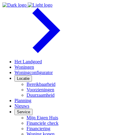
Het Landgoed
Woningen
Woningconfigurator
Locatie
Bereikbaarheid
Voorzieningen
Duurzaamheid
Planning
Nieuws
Service
Mijn Eigen Huis
Financiele check
Financiering
Woning kopen