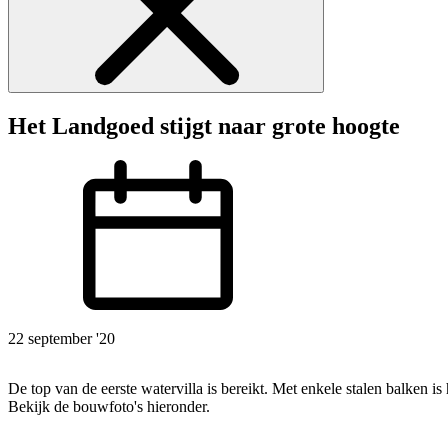
Het Landgoed stijgt naar grote hoogte
22 september '20
De top van de eerste watervilla is bereikt. Met enkele stalen balken is het hoogste puntje van de woning gevormd. Het begint al bijna op een echt huis te lijken! En zie je de fundering van bouwnummer 61?
Bekijk de bouwfoto's hieronder.