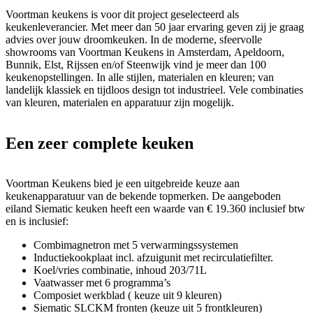
Voortman keukens is voor dit project geselecteerd als
keukenleverancier. Met meer dan 50 jaar ervaring geven zij je graag
advies over jouw droomkeuken. In de moderne, sfeervolle
showrooms van Voortman Keukens in Amsterdam, Apeldoorn,
Bunnik, Elst, Rijssen en/of Steenwijk vind je meer dan 100
keukenopstellingen. In alle stijlen, materialen en kleuren; van
landelijk klassiek en tijdloos design tot industrieel. Vele combinaties
van kleuren, materialen en apparatuur zijn mogelijk.
Een zeer complete keuken
Voortman Keukens bied je een uitgebreide keuze aan
keukenapparatuur van de bekende topmerken. De aangeboden
eiland Siematic keuken heeft een waarde van € 19.360 inclusief btw
en is inclusief:
Combimagnetron met 5 verwarmingssystemen
Inductiekookplaat incl. afzuigunit met recirculatiefilter.
Koel/vries combinatie, inhoud 203/71L
Vaatwasser met 6 programma’s
Composiet werkblad ( keuze uit 9 kleuren)
Siematic SLCKM fronten (keuze uit 5 frontkleuren)