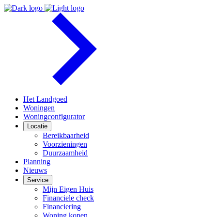
Het Landgoed
Woningen
Woningconfigurator
Locatie
Bereikbaarheid
Voorzieningen
Duurzaamheid
Planning
Nieuws
Service
Mijn Eigen Huis
Financiele check
Financiering
Woning kopen