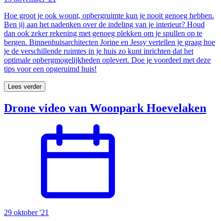
Hoe groot je ook woont, opbergruimte kun je nooit genoeg hebben.
Ben jij aan het nadenken over de indeling van je interieur? Houd
dan ook zeker rekening met genoeg plekken om je spullen op te
bergen. Binnenhuisarchitecten Jorine en Jessy vertellen je graag hoe
je de verschillende ruimtes in je huis zo kunt inrichten dat het
optimale opbergmogelijkheden oplevert. Doe je voordeel met deze
tips voor een opgeruimd huis!
Lees verder
Drone video van Woonpark Hoevelaken
29 oktober '21