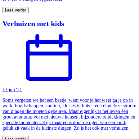
Lees verder
Verhuizen met kids
13 juli '21
Soms vergeten we het een beetje, want voor je het weet ga je op in
werk, boodschappen, sporten, klusjes in huis…een eindeloze stroom
van dingen die moeten gebeuren. Maar eigenlijk is het leven één
groot avontuur, vol met nieuwe kansen, bijzondere ontdekkingen en
speciale momenten. Kijk maar eens door de ogen van een kind,
geluk zit vaak in de kleinste dingen. Zo is het ook met verhuizen.