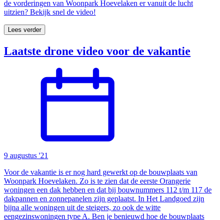
de vorderingen van Woonpark Hoevelaken er vanuit de lucht
uitzien? Bekijk snel de video!
Lees verder
Laatste drone video voor de vakantie
9 augustus '21
Voor de vakantie is er nog hard gewerkt op de bouwplaats van
Woonpark Hoevelaken. Zo is te zien dat de eerste Orangerie
woningen een dak hebben en dat bij bouwnummers 112 t/m 117 de
dakpannen en zonnepanelen zijn geplaatst. In Het Landgoed zijn
bijna alle woningen uit de steigers, zo ook de witte
eengezinswoningen type A. Ben je benieuwd hoe de bouwplaats