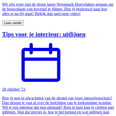
Wij zijn weer met de drone langs Woonpark Hoevelaken gegaan om
de bouwplaats van bovenaf te filmen. Ben jij benieuwd naar hoe
alles er nu bij staat? Bekijk dan snel onze video!
Lees verder
Tips voor je interieur: uitlijnen
28 oktober '21
Ben jij nog in afwachting van de sleutel van jouw nieuwbouwhuis?
Dan droom je vast al over de inrichting van je toekomstige woning.
Wil je een interieur dat rust uitstraalt? Rust in huis kun je creëren met
uitlijnen. Wat dat precies is, hoe je het toepast en wat uitlijnen kan