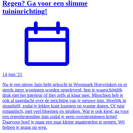
Regen? Ga voor een slimme
tuininrichting!
14 juni '21
Nu je een nieuw huis hebt gekocht in Woonpark Hoevelaken en er
steeds meer woningen worden opgeleverd, ben je waarschijnlijk
druk met het interieur of hier zelfs al klaar mee. Misschien heb je
ook al nagedacht over de inrichting van je nieuwe tuin. Heerlijk in
strandstijl, zodat je lekker kunt loungen op warme dagen. Of juist
romantisch, met veel bloemen en struiken. Wat je ook kiest; ga voor
een regenbestendige tuin zodat je geen overstromingen krijgt!
Daarvoor hoef je maar een paar kleine maatregelen te nemen. Wij
helpen je graag op weg.