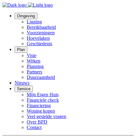
Omgeving
Ligging
Bereikbaarheid
Voorzieningen
Hoevelaken
Geschiedenis
Plan
Visie
Wijken
Planning
Partners
Duurzaamheid
Nieuws
Service
Mijn Eigen Huis
Financiele check
Financiering
Woning kopen
Veel gestelde vragen
Over BPD
Contact