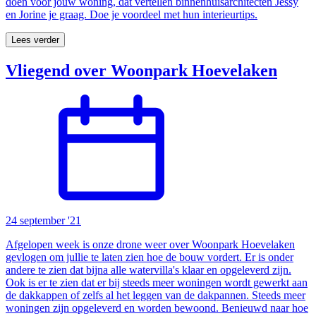
doen voor jouw woning, dat vertellen binnenhuisarchitecten Jessy
en Jorine je graag. Doe je voordeel met hun interieurtips.
Lees verder
Vliegend over Woonpark Hoevelaken
24 september '21
Afgelopen week is onze drone weer over Woonpark Hoevelaken
gevlogen om jullie te laten zien hoe de bouw vordert. Er is onder
andere te zien dat bijna alle watervilla's klaar en opgeleverd zijn.
Ook is er te zien dat er bij steeds meer woningen wordt gewerkt aan
de dakkappen of zelfs al het leggen van de dakpannen. Steeds meer
woningen zijn opgeleverd en worden bewoond. Benieuwd naar hoe