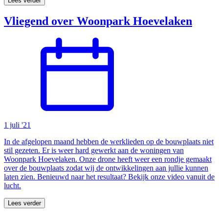
Lees verder
Vliegend over Woonpark Hoevelaken
1 juli '21
In de afgelopen maand hebben de werklieden op de bouwplaats niet
stil gezeten. Er is weer hard gewerkt aan de woningen van
Woonpark Hoevelaken. Onze drone heeft weer een rondje gemaakt
over de bouwplaats zodat wij de ontwikkelingen aan jullie kunnen
laten zien. Benieuwd naar het resultaat? Bekijk onze video vanuit de
lucht.
Lees verder