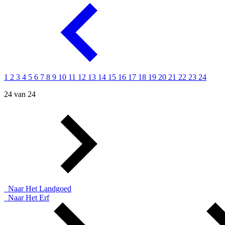
1
2
3
4
5
6
7
8
9
10
11
12
13
14
15
16
17
18
19
20
21
22
23
24
24 van 24
Naar Het Landgoed
Naar Het Erf