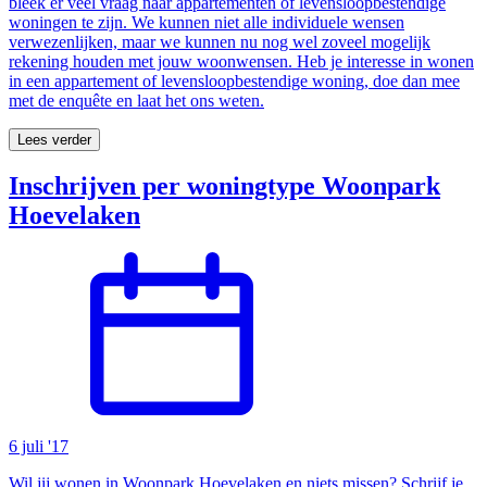
bleek er veel vraag naar appartementen of levensloopbestendige
woningen te zijn. We kunnen niet alle individuele wensen
verwezenlijken, maar we kunnen nu nog wel zoveel mogelijk
rekening houden met jouw woonwensen. Heb je interesse in wonen
in een appartement of levensloopbestendige woning, doe dan mee
met de enquête en laat het ons weten.
Lees verder
Inschrijven per woningtype Woonpark
Hoevelaken
6 juli '17
Wil jij wonen in Woonpark Hoevelaken en niets missen? Schrijf je