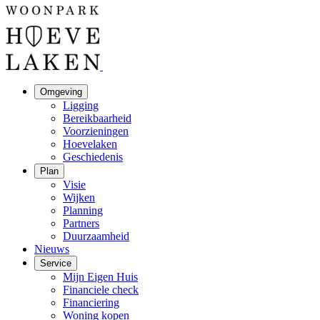
Omgeving
Ligging
Bereikbaarheid
Voorzieningen
Hoevelaken
Geschiedenis
Plan
Visie
Wijken
Planning
Partners
Duurzaamheid
Nieuws
Service
Mijn Eigen Huis
Financiele check
Financiering
Woning kopen