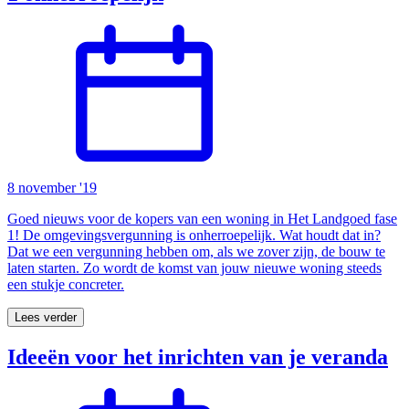
8 november '19
Goed nieuws voor de kopers van een woning in Het Landgoed fase
1! De omgevingsvergunning is onherroepelijk. Wat houdt dat in?
Dat we een vergunning hebben om, als we zover zijn, de bouw te
laten starten. Zo wordt de komst van jouw nieuwe woning steeds
een stukje concreter.
Lees verder
Ideeën voor het inrichten van je veranda