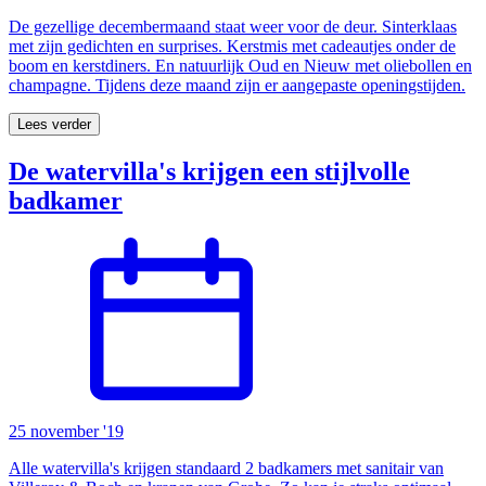
De gezellige decembermaand staat weer voor de deur. Sinterklaas
met zijn gedichten en surprises. Kerstmis met cadeautjes onder de
boom en kerstdiners. En natuurlijk Oud en Nieuw met oliebollen en
champagne. Tijdens deze maand zijn er aangepaste openingstijden.
Lees verder
De watervilla's krijgen een stijlvolle
badkamer
25 november '19
Alle watervilla's krijgen standaard 2 badkamers met sanitair van