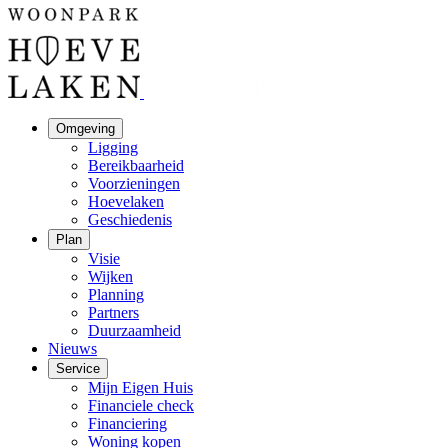
Omgeving
Ligging
Bereikbaarheid
Voorzieningen
Hoevelaken
Geschiedenis
Plan
Visie
Wijken
Planning
Partners
Duurzaamheid
Nieuws
Service
Mijn Eigen Huis
Financiele check
Financiering
Woning kopen