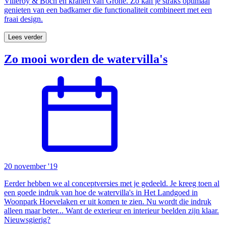
Villeroy & Boch en kranen van Grohe. Zo kan je straks optimaal
genieten van een badkamer die functionaliteit combineert met een
fraai design.
Lees verder
Zo mooi worden de watervilla's
20 november '19
Eerder hebben we al conceptversies met je gedeeld. Je kreeg toen al
een goede indruk van hoe de watervilla's in Het Landgoed in
Woonpark Hoevelaken er uit komen te zien. Nu wordt die indruk
alleen maar beter... Want de exterieur en interieur beelden zijn klaar.
Nieuwsgierig?