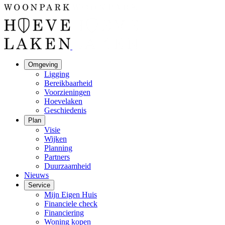
Omgeving
Ligging
Bereikbaarheid
Voorzieningen
Hoevelaken
Geschiedenis
Plan
Visie
Wijken
Planning
Partners
Duurzaamheid
Nieuws
Service
Mijn Eigen Huis
Financiele check
Financiering
Woning kopen