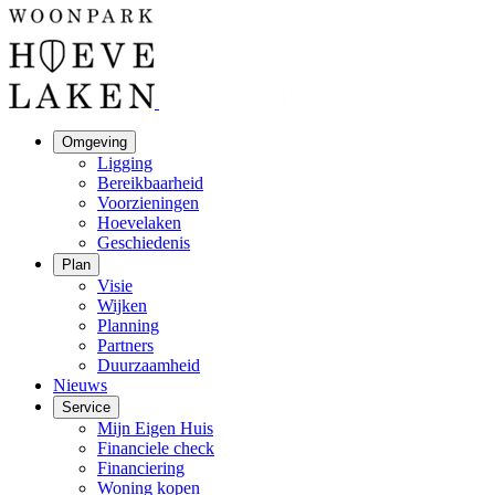
Omgeving
Ligging
Bereikbaarheid
Voorzieningen
Hoevelaken
Geschiedenis
Plan
Visie
Wijken
Planning
Partners
Duurzaamheid
Nieuws
Service
Mijn Eigen Huis
Financiele check
Financiering
Woning kopen