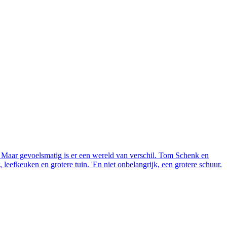
aar gevoelsmatig is er een wereld van verschil. Tom Schenk en
eefkeuken en grotere tuin. 'En niet onbelangrijk, een grotere schuur.