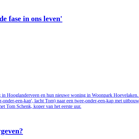
de fase in ons leven'
ng in Hooglanderveen en hun nieuwe woning in Woonpark Hoevelaken. M
-onder-een-kap', lacht Tom) naar een twee-onder-een-kap met uitbouw, l
met Tom Schenk, koper van het eerste uur.
rgeven?