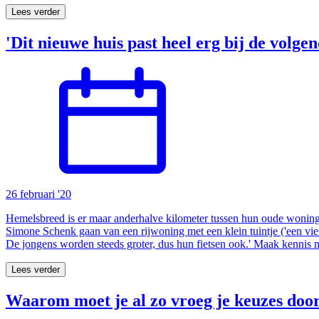
Lees verder
'Dit nieuwe huis past heel erg bij de volgen
26 februari '20
Hemelsbreed is er maar anderhalve kilometer tussen hun oude woni
Simone Schenk gaan van een rijwoning met een klein tuintje ('een vier
De jongens worden steeds groter, dus hun fietsen ook.' Maak kennis 
Lees verder
Waarom moet je al zo vroeg je keuzes doo