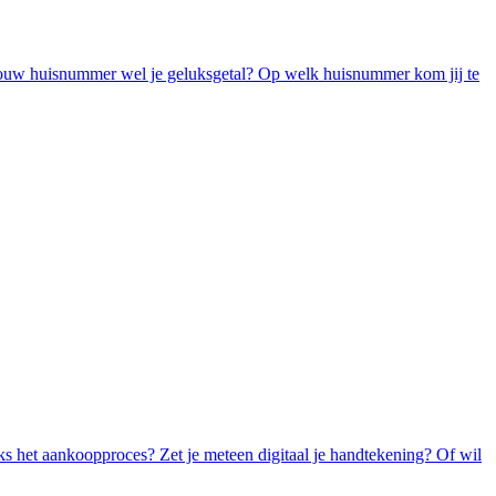
jouw huisnummer wel je geluksgetal? Op welk huisnummer kom jij te
aks het aankoopproces? Zet je meteen digitaal je handtekening? Of wil