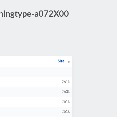
oningtype-a072X00
Size
261k
260k
261k
261k