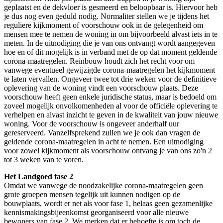
geplaatst en de dekvloer is gesmeerd en beloopbaar is. Hiervoor heb
je dus nog even geduld nodig. Normaliter stellen we je tijdens het
reguliere kijkmoment of voorschouw ook in de gelegenheid om
mensen mee te nemen de woning in om bijvoorbeeld alvast iets in te
meten. In de uitnodiging die je van ons ontvangt wordt aangegeven
hoe en of dit mogelijk is in verband met de op dat moment geldende
corona-maatregelen. Reinbouw houdt zich het recht voor om
vanwege eventueel gewijzigde corona-maatregelen het kijkmoment
te laten vervallen. Ongeveer twee tot drie weken voor de definitieve
oplevering van de woning vindt een voorschouw plaats. Deze
voorschouw heeft geen enkele juridische status, maar is bedoeld om
zoveel mogelijk onvolkomenheden al voor de officiële oplevering te
verhelpen en alvast inzicht te geven in de kwaliteit van jouw nieuwe
woning. Voor de voorschouw is ongeveer anderhalf uur
gereserveerd. Vanzelfsprekend zullen we je ook dan vragen de
geldende corona-maatregelen in acht te nemen. Een uitnodiging
voor zowel kijkmoment als voorschouw ontvang je van ons zo'n 2
tot 3 weken van te voren.
Het Landgoed fase 2
Omdat we vanwege de noodzakelijke corona-maatregelen geen
grote groepen mensen tegelijk uit kunnen nodigen op de
bouwplaats, wordt er net als voor fase 1, helaas geen gezamenlijke
kennismakingsbijeenkomst georganiseerd voor alle nieuwe
bewoners van fase 2. We merken dat er behoefte is om toch de