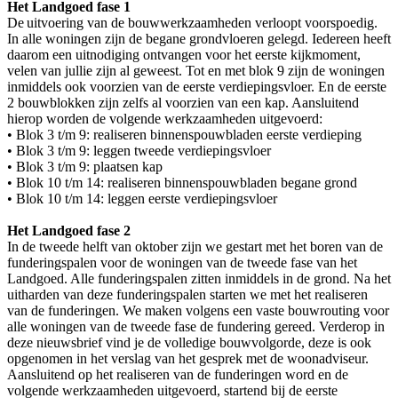
Het Landgoed fase 1
De uitvoering van de bouwwerkzaamheden verloopt voorspoedig.
In alle woningen zijn de begane grondvloeren gelegd. Iedereen heeft
daarom een uitnodiging ontvangen voor het eerste kijkmoment,
velen van jullie zijn al geweest. Tot en met blok 9 zijn de woningen
inmiddels ook voorzien van de eerste verdiepingsvloer. En de eerste
2 bouwblokken zijn zelfs al voorzien van een kap. Aansluitend
hierop worden de volgende werkzaamheden uitgevoerd:
• Blok 3 t/m 9: realiseren binnenspouwbladen eerste verdieping
• Blok 3 t/m 9: leggen tweede verdiepingsvloer
• Blok 3 t/m 9: plaatsen kap
• Blok 10 t/m 14: realiseren binnenspouwbladen begane grond
• Blok 10 t/m 14: leggen eerste verdiepingsvloer
Het Landgoed fase 2
In de tweede helft van oktober zijn we gestart met het boren van de
funderingspalen voor de woningen van de tweede fase van het
Landgoed. Alle funderingspalen zitten inmiddels in de grond. Na het
uitharden van deze funderingspalen starten we met het realiseren
van de funderingen. We maken volgens een vaste bouwrouting voor
alle woningen van de tweede fase de fundering gereed. Verderop in
deze nieuwsbrief vind je de volledige bouwvolgorde, deze is ook
opgenomen in het verslag van het gesprek met de woonadviseur.
Aansluitend op het realiseren van de funderingen word en de
volgende werkzaamheden uitgevoerd, startend bij de eerste