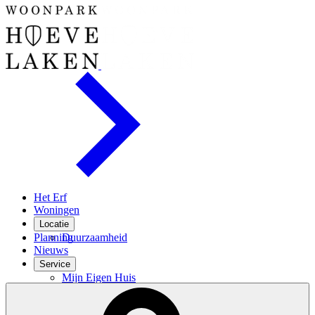
Het Erf
Woningen
Locatie
Planning
Duurzaamheid
Nieuws
Service
Mijn Eigen Huis
Financiele check
Financiering