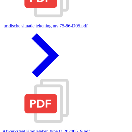
juridische situatie tekening nrs 75-86-D05.pdf
Afwerkstaat Hoevelaken type O 20200519.pdf