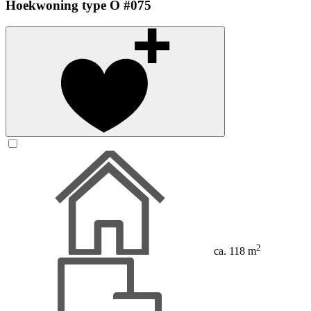
Hoekwoning type O #075
2
ca. 118 m