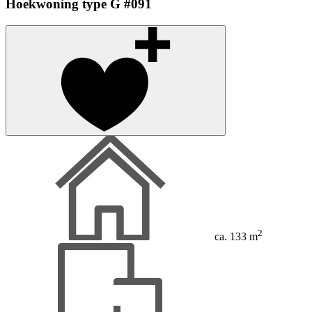
Hoekwoning type G #091
2
ca. 133 m